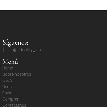
Síguenos:
@aidentity_lab
Menú:
Home
Sobre nosotros
Q & A
Usos
Envíos
Comprar
Contáctanos